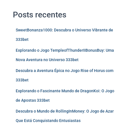
Posts recentes
SweetBonanza1000: Descubra o Universo Vibrante de
333bet
Explorando o Jogo TempleofThunderIIBonusBuy: Uma
Nova Aventura no Universo 333bet
Descubra a Aventura Épica no Jogo Rise of Horus com
333bet
Explorando o Fascinante Mundo de DragonKoi: O Jogo
de Apostas 333bet
Descubra o Mundo de RollingInMoney: O Jogo de Azar
Que Está Conquistando Entusiastas