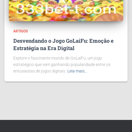
ARTIGOS
Desvendando o Jogo GoLaiFu: Emoção e
Estratégia na Era Digital
Explore o fascinante mundo de GoLaiFu, um jogo
estratégico que vem ganhando popularidade entre os
entusiastas de jogos digitais.
Leia mais…