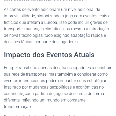
As cartas de evento adicionam um nível adicional de
imprevisibilidade, sintonizando o jogo com eventos reais e
fictícios que afetam a Europa. Isso pode incluir greves de
transporte, mudanças climáticas, ou mesmo a introdução
de novas tecnologias, tudo exigindo adaptação rápida e
decisões táticas por parte dos jogadores.
Impacto dos Eventos Atuais
EuropeTransit não apenas desafia os jogadores a construir
sua rede de transportes, mas também a considerar como
eventos internacionais podem impactar suas estratégias.
Inspirado por mudanças geopolíticas e econômicas no
continente, cada partida do jogo se desenrola de forma
diferente, refletindo um mundo em constante
transformação.