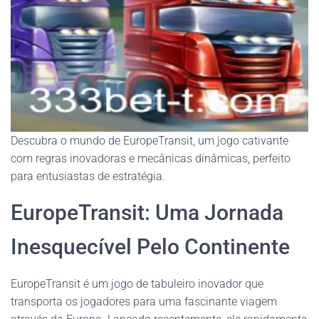
Descubra o mundo de EuropeTransit, um jogo cativante
com regras inovadoras e mecânicas dinâmicas, perfeito
para entusiastas de estratégia.
EuropeTransit: Uma Jornada
Inesquecível Pelo Continente
EuropeTransit é um jogo de tabuleiro inovador que
transporta os jogadores para uma fascinante viagem