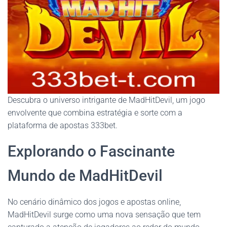
Descubra o universo intrigante de MadHitDevil, um jogo
envolvente que combina estratégia e sorte com a
plataforma de apostas 333bet.
Explorando o Fascinante
Mundo de MadHitDevil
No cenário dinâmico dos jogos e apostas online,
MadHitDevil surge como uma nova sensação que tem