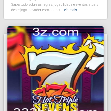
Saiba tudo sobre as regras, jogabilidade e eventos atuais
deste jogo inovador com 333bet.
Leia mais…