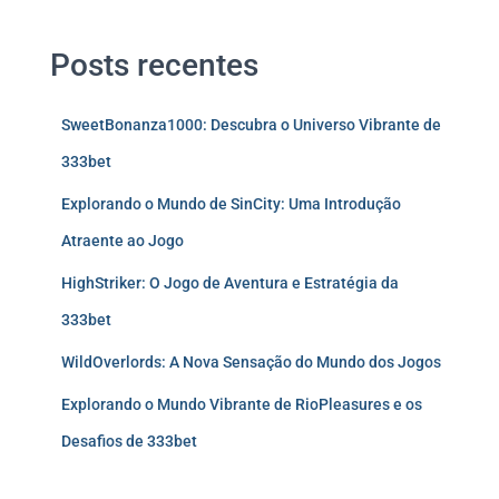
Posts recentes
SweetBonanza1000: Descubra o Universo Vibrante de
333bet
Explorando o Mundo de SinCity: Uma Introdução
Atraente ao Jogo
HighStriker: O Jogo de Aventura e Estratégia da
333bet
WildOverlords: A Nova Sensação do Mundo dos Jogos
Explorando o Mundo Vibrante de RioPleasures e os
Desafios de 333bet