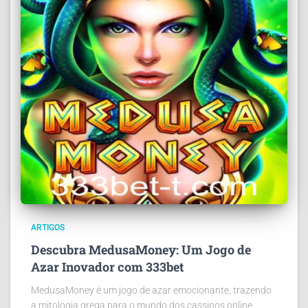
ARTIGOS
Descubra MedusaMoney: Um Jogo de
Azar Inovador com 333bet
MedusaMoney é um jogo de azar emocionante, trazendo
a mitologia grega para o mundo dos cassinos online.