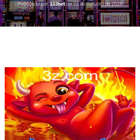
Publicado por
333bet
on
23 de outubro de 2026