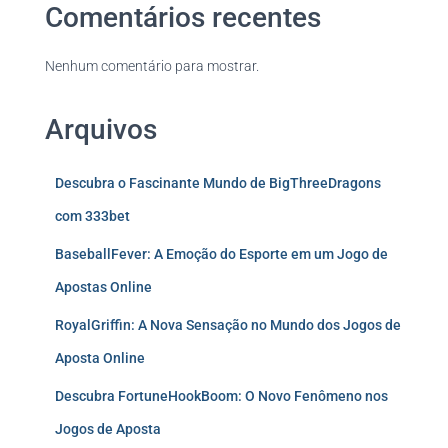
Comentários recentes
Nenhum comentário para mostrar.
Arquivos
Descubra o Fascinante Mundo de BigThreeDragons
com 333bet
BaseballFever: A Emoção do Esporte em um Jogo de
Apostas Online
RoyalGriffin: A Nova Sensação no Mundo dos Jogos de
Aposta Online
Descubra FortuneHookBoom: O Novo Fenômeno nos
Jogos de Aposta