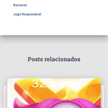
Baccarat
Jogo Responsável
Posts relacionados