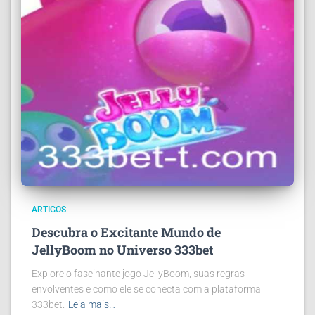
ARTIGOS
Descubra o Excitante Mundo de
JellyBoom no Universo 333bet
Explore o fascinante jogo JellyBoom, suas regras
envolventes e como ele se conecta com a plataforma
333bet.
Leia mais…