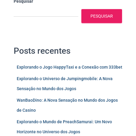
Pesquisar
PESQUISAR
Posts recentes
Explorando o Jogo HappyTaxi e a Conexão com 333bet
Explorando o Universo de Jumpingmobile: A Nova
Sensação no Mundo dos Jogos
WanBaoDino: A Nova Sensação no Mundo dos Jogos
de Casino
Explorando o Mundo de PreachSamurai: Um Novo
Horizonte no Universo dos Jogos