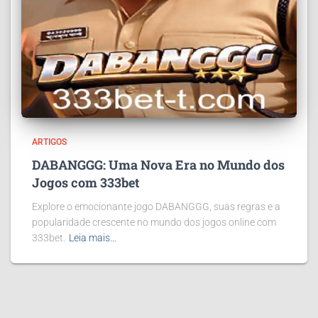
ARTIGOS
DABANGGG: Uma Nova Era no Mundo dos
Jogos com 333bet
Explore o emocionante jogo DABANGGG, suas regras e a
popularidade crescente no mundo dos jogos online com
333bet.
Leia mais…