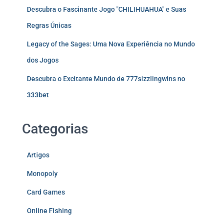
Descubra o Fascinante Jogo "CHILIHUAHUA" e Suas
Regras Únicas
Legacy of the Sages: Uma Nova Experiência no Mundo
dos Jogos
Descubra o Excitante Mundo de 777sizzlingwins no
333bet
Categorias
Artigos
Monopoly
Card Games
Online Fishing