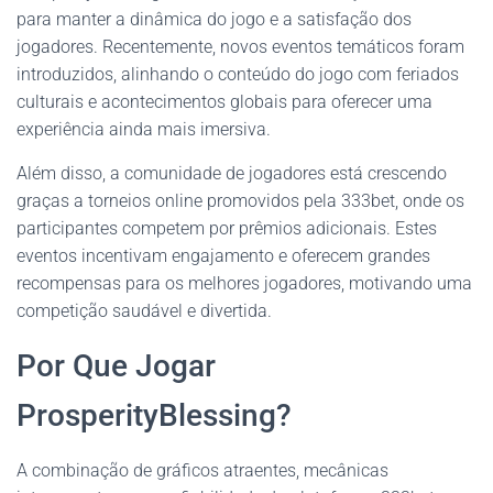
para manter a dinâmica do jogo e a satisfação dos
jogadores. Recentemente, novos eventos temáticos foram
introduzidos, alinhando o conteúdo do jogo com feriados
culturais e acontecimentos globais para oferecer uma
experiência ainda mais imersiva.
Além disso, a comunidade de jogadores está crescendo
graças a torneios online promovidos pela 333bet, onde os
participantes competem por prêmios adicionais. Estes
eventos incentivam engajamento e oferecem grandes
recompensas para os melhores jogadores, motivando uma
competição saudável e divertida.
Por Que Jogar
ProsperityBlessing?
A combinação de gráficos atraentes, mecânicas