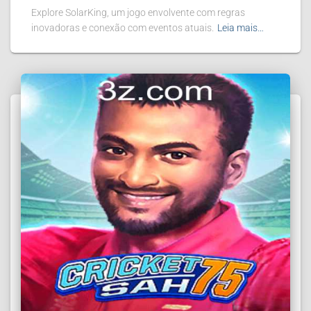
Explore SolarKing, um jogo envolvente com regras
inovadoras e conexão com eventos atuais.
Leia mais…