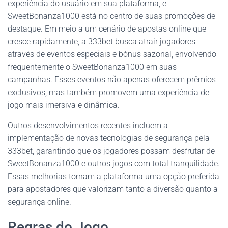
experiência do usuário em sua plataforma, e
SweetBonanza1000 está no centro de suas promoções de
destaque. Em meio a um cenário de apostas online que
cresce rapidamente, a 333bet busca atrair jogadores
através de eventos especiais e bónus sazonal, envolvendo
frequentemente o SweetBonanza1000 em suas
campanhas. Esses eventos não apenas oferecem prêmios
exclusivos, mas também promovem uma experiência de
jogo mais imersiva e dinâmica.
Outros desenvolvimentos recentes incluem a
implementação de novas tecnologias de segurança pela
333bet, garantindo que os jogadores possam desfrutar de
SweetBonanza1000 e outros jogos com total tranquilidade.
Essas melhorias tornam a plataforma uma opção preferida
para apostadores que valorizam tanto a diversão quanto a
segurança online.
Regras do Jogo