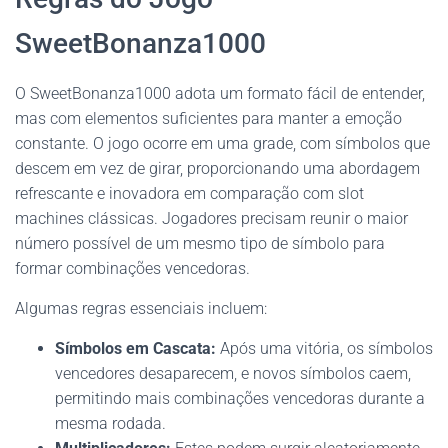
SweetBonanza1000
O SweetBonanza1000 adota um formato fácil de entender,
mas com elementos suficientes para manter a emoção
constante. O jogo ocorre em uma grade, com símbolos que
descem em vez de girar, proporcionando uma abordagem
refrescante e inovadora em comparação com slot
machines clássicas. Jogadores precisam reunir o maior
número possível de um mesmo tipo de símbolo para
formar combinações vencedoras.
Algumas regras essenciais incluem:
Símbolos em Cascata:
Após uma vitória, os símbolos
vencedores desaparecem, e novos símbolos caem,
permitindo mais combinações vencedoras durante a
mesma rodada.