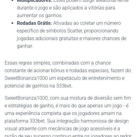
Multiplicadores:
Estes podem surgir aleatoriamente
durante o jogo e são aplicados a vitórias para
aumentar os ganhos.
Rodadas Grátis:
Ativadas ao coletar um número
específico de símbolos Scatter, proporcionando
jogadas adicionais gratuitas e maiores chances de
ganhar.
Essas regras simples, combinadas com a chance
constante de acionar bônus e rodadas especiais, fazem do
SweetBonanza1000 um espetáculo de entretenimento e
potencial de ganhos na 333bet.
SweetBonanza1000, com sua mistura de diversão sem fim
e estratégias de ganho, é mais do que apenas um jogo - é
uma experiência completa que os jogadores amam na
plataforma 333bet. Sua integração harmoniosa de design
visual atraente com mecânicas de jogo acessíveis é a
razão de seu sucesso contínuo entre os jogadores ao redor