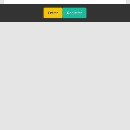
Entrar
Registrar
MONOPOLY
CARD GAMES
ONLINE FISHING
BACCARAT
JOGO RESPONSÁVEL
CENTRAL DE NOTÍCIAS
© 333betA leading platform for innovative online betting and
gaming experiences worldwide.
Mapa do site do Google