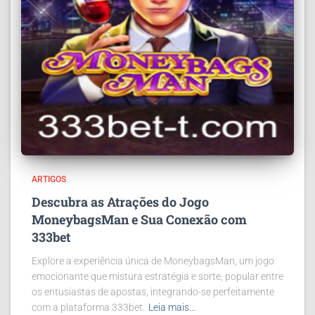
ARTIGOS
Descubra as Atrações do Jogo
MoneybagsMan e Sua Conexão com
333bet
Explore a experiência única de MoneybagsMan, um jogo
emocionante que mistura estratégia e sorte, popular entre
os entusiastas de apostas, integrando-se perfeitamente
com a plataforma 333bet.
Leia mais…