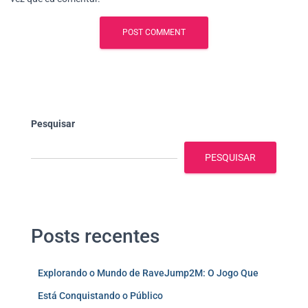
Pesquisar
PESQUISAR
Posts recentes
Explorando o Mundo de RaveJump2M: O Jogo Que
Está Conquistando o Público