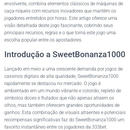
envolvente, combina elementos clássicos de máquinas de
caça-níqueis com recursos inovadores que mantêm os
jogadores entretidos por horas. Este artigo oferece uma
visão detalhada deste jogo fascinante, cobrindo seus
principais recursos, regras e o que torna este jogo uma
escolha popular entre os apostadores.
Introdução a SweetBonanza1000
Lançado em meio a uma crescente demanda por jogos de
cassinos digitais de alta qualidade, SweetBonanza1000
rapidamente se destacou no mercado. O jogo é
ambientado em um mundo vibrante e colorido, repleto de
símbolos doces e frutados que não apenas atraem os
olhos, mas também oferecem grandes oportunidades de
ganhos. Esta combinação de visuais atraentes e potenciais
recompensas significativas faz do SweetBonanza1000 um
favorito instantâneo entre os jogadores da 333bet.