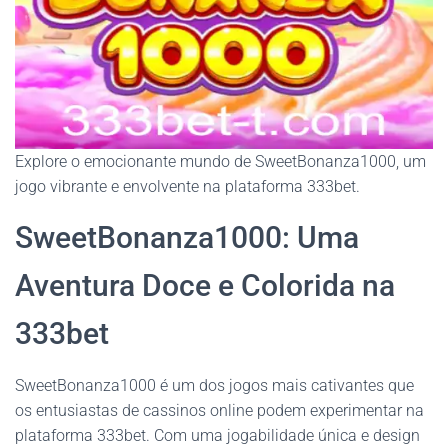
Explore o emocionante mundo de SweetBonanza1000, um
jogo vibrante e envolvente na plataforma 333bet.
SweetBonanza1000: Uma
Aventura Doce e Colorida na
333bet
SweetBonanza1000 é um dos jogos mais cativantes que
os entusiastas de cassinos online podem experimentar na
plataforma 333bet. Com uma jogabilidade única e design