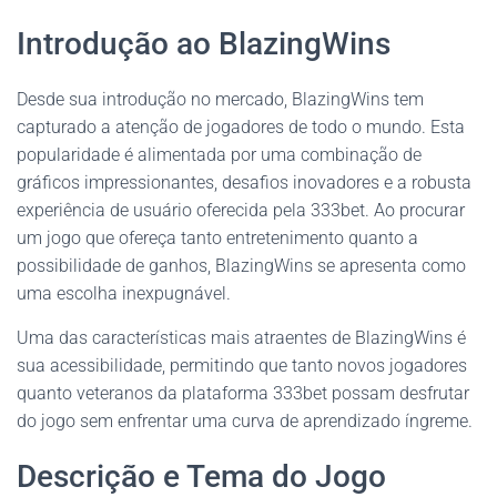
Introdução ao BlazingWins
Desde sua introdução no mercado, BlazingWins tem
capturado a atenção de jogadores de todo o mundo. Esta
popularidade é alimentada por uma combinação de
gráficos impressionantes, desafios inovadores e a robusta
experiência de usuário oferecida pela 333bet. Ao procurar
um jogo que ofereça tanto entretenimento quanto a
possibilidade de ganhos, BlazingWins se apresenta como
uma escolha inexpugnável.
Uma das características mais atraentes de BlazingWins é
sua acessibilidade, permitindo que tanto novos jogadores
quanto veteranos da plataforma 333bet possam desfrutar
do jogo sem enfrentar uma curva de aprendizado íngreme.
Descrição e Tema do Jogo