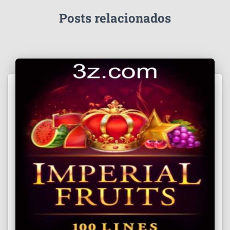
Posts relacionados