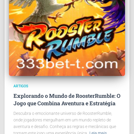
ARTIGOS
Explorando o Mundo de RoosterRumble: O
Jogo que Combina Aventura e Estratégia
Descubra o emocionante universo de RoosterRumble,
onde jogadores mergulham em um mundo repleto de
aventura e desafio. Conheça as regras e mecânicas que
tornam este jogo uma experiência única.
Leia mais…