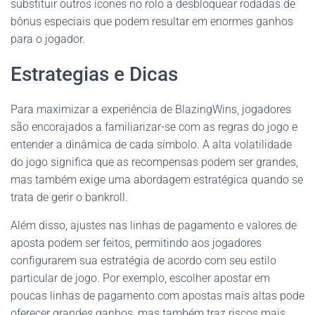
substituir outros ícones no rolo a desbloquear rodadas de
bônus especiais que podem resultar em enormes ganhos
para o jogador.
Estrategias e Dicas
Para maximizar a experiência de BlazingWins, jogadores
são encorajados a familiarizar-se com as regras do jogo e
entender a dinâmica de cada símbolo. A alta volatilidade
do jogo significa que as recompensas podem ser grandes,
mas também exige uma abordagem estratégica quando se
trata de gerir o bankroll.
Além disso, ajustes nas linhas de pagamento e valores de
aposta podem ser feitos, permitindo aos jogadores
configurarem sua estratégia de acordo com seu estilo
particular de jogo. Por exemplo, escolher apostar em
poucas linhas de pagamento com apostas mais altas pode
oferecer grandes ganhos, mas também traz riscos mais