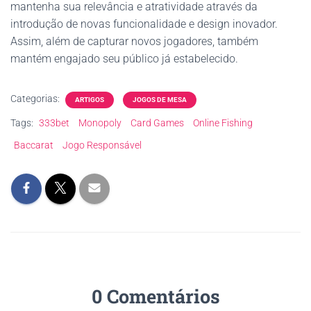
mantenha sua relevância e atratividade através da
introdução de novas funcionalidade e design inovador.
Assim, além de capturar novos jogadores, também
mantém engajado seu público já estabelecido.
Categorias:
ARTIGOS
JOGOS DE MESA
Tags:
333bet
Monopoly
Card Games
Online Fishing
Baccarat
Jogo Responsável
0 Comentários