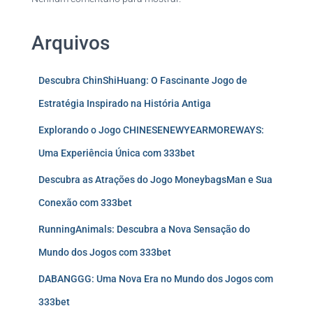
Arquivos
Descubra ChinShiHuang: O Fascinante Jogo de
Estratégia Inspirado na História Antiga
Explorando o Jogo CHINESENEWYEARMOREWAYS:
Uma Experiência Única com 333bet
Descubra as Atrações do Jogo MoneybagsMan e Sua
Conexão com 333bet
RunningAnimals: Descubra a Nova Sensação do
Mundo dos Jogos com 333bet
DABANGGG: Uma Nova Era no Mundo dos Jogos com
333bet