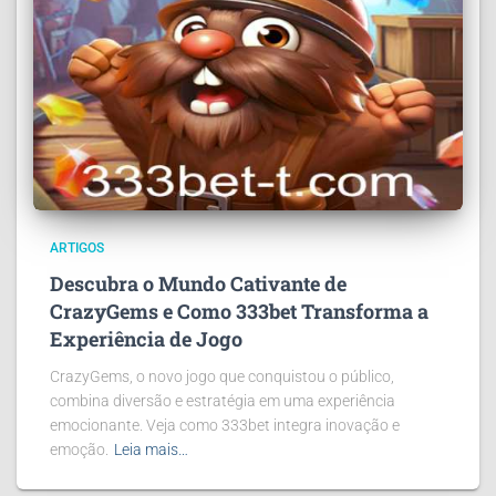
ARTIGOS
Descubra o Mundo Cativante de
CrazyGems e Como 333bet Transforma a
Experiência de Jogo
CrazyGems, o novo jogo que conquistou o público,
combina diversão e estratégia em uma experiência
emocionante. Veja como 333bet integra inovação e
emoção.
Leia mais…