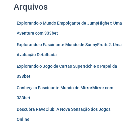
Arquivos
Explorando o Mundo Empolgante de JumpHigher: Uma
Aventura com 333bet
Explorando o Fascinante Mundo de SunnyFruits2: Uma
Avaliação Detalhada
Explorando o Jogo de Cartas SuperRich e o Papel da
333bet
Conheça o Fascinante Mundo de MirrorMirror com
333bet
Descubra RaveClub: A Nova Sensação dos Jogos
Online