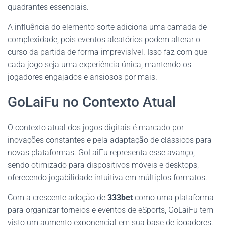
quadrantes essenciais.
A influência do elemento sorte adiciona uma camada de
complexidade, pois eventos aleatórios podem alterar o
curso da partida de forma imprevisível. Isso faz com que
cada jogo seja uma experiência única, mantendo os
jogadores engajados e ansiosos por mais.
GoLaiFu no Contexto Atual
O contexto atual dos jogos digitais é marcado por
inovações constantes e pela adaptação de clássicos para
novas plataformas. GoLaiFu representa esse avanço,
sendo otimizado para dispositivos móveis e desktops,
oferecendo jogabilidade intuitiva em múltiplos formatos.
Com a crescente adoção de
333bet
como uma plataforma
para organizar torneios e eventos de eSports, GoLaiFu tem
visto um aumento exponencial em sua base de jogadores.