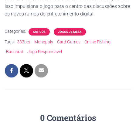
Isso impulsiona o jogo para o centro das discussões sobre
os novos rumos do entretenimento digital.
Categorias:
ARTIGOS
JOGOS DE MESA
Tags:
333bet
Monopoly
Card Games
Online Fishing
Baccarat
Jogo Responsável
0 Comentários