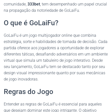
comunidade,
333bet
, tem desempenhado um papel crucial
na propagação da notoriedade de GoLaiFu.
O que é GoLaiFu?
GoLaiFu é um jogo multijogador online que combina
estratégia, sorte e habilidades de tomada de decisão. Cada
partida oferece aos jogadores a oportunidade de explorar
diferentes táticas, desafiando adversários em um ambiente
virtual que simula um tabuleiro de jogo interativo. Desde
seu lançamento, GoLaiFu tem se destacado tanto por seu
design visual impressionante quanto por suas mecânicas
de jogo inovadoras.
Regras do Jogo
Entender as regras de GoLaiFu é essencial para aqueles
que desejam dominar este jogo intrigante. O objetivo