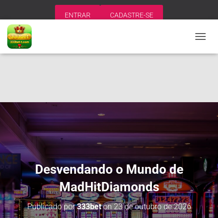
ENTRAR
CADASTRE-SE
A
L
T
E
R
N
A
R
N
A
V
E
G
A
Desvendando o Mundo de
Ç
Ã
MadHitDiamonds
O
Publicado por
333bet
on
23 de outubro de 2026