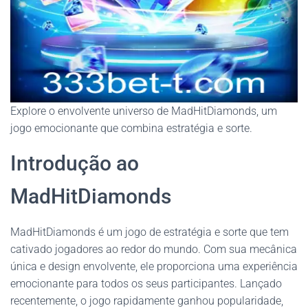
Explore o envolvente universo de MadHitDiamonds, um
jogo emocionante que combina estratégia e sorte.
Introdução ao
MadHitDiamonds
MadHitDiamonds é um jogo de estratégia e sorte que tem
cativado jogadores ao redor do mundo. Com sua mecânica
única e design envolvente, ele proporciona uma experiência
emocionante para todos os seus participantes. Lançado
recentemente, o jogo rapidamente ganhou popularidade,