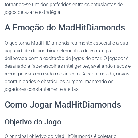
tornando-se um dos preferidos entre os entusiastas de
jogos de azar e estratégia.
A Emoção do MadHitDiamonds
O que torna MadHitDiamonds realmente especial é a sua
capacidade de combinar elementos de estratégia
deliberada com a excitação de jogos de azar. O jogador é
desafiado a fazer escolhas inteligentes, avaliando riscos e
recompensas em cada movimento. A cada rodada, novas
oportunidades e obstáculos surgem, mantendo os
jogadores constantemente alertas.
Como Jogar MadHitDiamonds
Objetivo do Jogo
O principal objetivo do MadHitDiamonds é coletar o