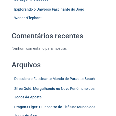
Explorando o Universo Fascinante do Jogo
WonderElephant
Comentários recentes
Nenhum comentário para mostrar.
Arquivos
Descubra o Fascinante Mundo de ParadiseBeach
SilverGold: Mergulhando no Novo Fenômeno dos
Jogos de Aposta
DragonXTiger: O Encontro de Titãs no Mundo dos
Jogos de Azar