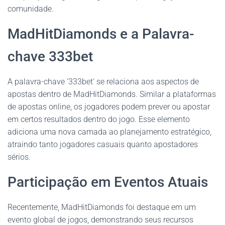
comunidade.
MadHitDiamonds e a Palavra-
chave 333bet
A palavra-chave '333bet' se relaciona aos aspectos de
apostas dentro de MadHitDiamonds. Similar a plataformas
de apostas online, os jogadores podem prever ou apostar
em certos resultados dentro do jogo. Esse elemento
adiciona uma nova camada ao planejamento estratégico,
atraindo tanto jogadores casuais quanto apostadores
sérios.
Participação em Eventos Atuais
Recentemente, MadHitDiamonds foi destaque em um
evento global de jogos, demonstrando seus recursos