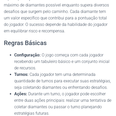
máximo de diamantes possível enquanto supera diversos
desafios que surgem pelo caminho. Cada diamante tem
um valor específico que contribui para a pontuação total
do jogador. O sucesso depende da habilidade do jogador
em equilibrar risco e recompensa.
Regras Básicas
Configuração:
O jogo começa com cada jogador
recebendo um tabuleiro básico e um conjunto inicial
de recursos.
Turnos:
Cada jogador tem uma determinada
quantidade de turnos para executar suas estratégias,
seja coletando diamantes ou enfrentando desafios.
Ações:
Durante um turno, o jogador pode escolher
entre duas ações principais: realizar uma tentativa de
coletar diamantes ou passar o turno planejando
estratégias futuras.