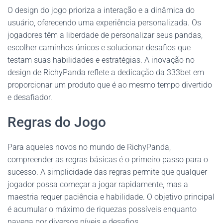
O design do jogo prioriza a interação e a dinâmica do
usuário, oferecendo uma experiência personalizada. Os
jogadores têm a liberdade de personalizar seus pandas,
escolher caminhos únicos e solucionar desafios que
testam suas habilidades e estratégias. A inovação no
design de RichyPanda reflete a dedicação da 333bet em
proporcionar um produto que é ao mesmo tempo divertido
e desafiador.
Regras do Jogo
Para aqueles novos no mundo de RichyPanda,
compreender as regras básicas é o primeiro passo para o
sucesso. A simplicidade das regras permite que qualquer
jogador possa começar a jogar rapidamente, mas a
maestria requer paciência e habilidade. O objetivo principal
é acumular o máximo de riquezas possíveis enquanto
navega por diversos níveis e desafios.